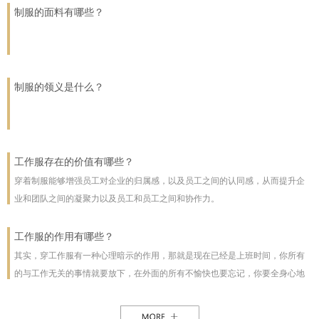
业的工作者打造既符合职业形象又彰显个性的工作服、办公人员工服以及高端
制服的面料有哪些？
技师服，同时，凭借敏锐的市场洞察力，公司还成功承接了淘宝、亚马逊等国
内外知名电商平台的批量订单，成为行业内的佼佼者。
制服的领义是什么？
工作服存在的价值有哪些？
穿着制服能够增强员工对企业的归属感，以及员工之间的认同感，从而提升企
业和团队之间的凝聚力以及员工和员工之间和协作力。
工作服的作用有哪些？
其实，穿工作服有一种心理暗示的作用，那就是现在已经是上班时间，你所有
的与工作无关的事情就要放下，在外面的所有不愉快也要忘记，你要全身心地
投入到工作中来