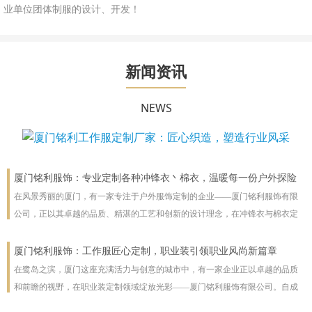
业单位团体制服的设计、开发！
新闻资讯
NEWS
厦门铭利服饰：专业定制各种冲锋衣丶棉衣，温暖每一份户外探险
在风景秀丽的厦门，有一家专注于户外服饰定制的企业——厦门铭利服饰有限
公司，正以其卓越的品质、精湛的工艺和创新的设计理念，在冲锋衣与棉衣定
制领域独树一帜，为户外爱好者及专业团队提供全方位的温暖守护。
厦门铭利服饰：工作服匠心定制，职业装引领职业风尚新篇章
在鹭岛之滨，厦门这座充满活力与创意的城市中，有一家企业正以卓越的品质
和前瞻的视野，在职业装定制领域绽放光彩——厦门铭利服饰有限公司。自成
立以来，铭利服饰始终秉承“匠心独运，品质为先”的企业理念，专注于为各行各