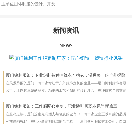
业单位团体制服的设计、开发！
新闻资讯
NEWS
厦门铭利服饰：专业定制各种冲锋衣丶棉衣，温暖每一份户外探险
在风景秀丽的厦门，有一家专注于户外服饰定制的企业——厦门铭利服饰有限
公司，正以其卓越的品质、精湛的工艺和创新的设计理念，在冲锋衣与棉衣定
制领域独树一帜，为户外爱好者及专业团队提供全方位的温暖守护。
厦门铭利服饰：工作服匠心定制，职业装引领职业风尚新篇章
在鹭岛之滨，厦门这座充满活力与创意的城市中，有一家企业正以卓越的品质
和前瞻的视野，在职业装定制领域绽放光彩——厦门铭利服饰有限公司。自成
立以来，铭利服饰始终秉承“匠心独运，品质为先”的企业理念，专注于为各行各