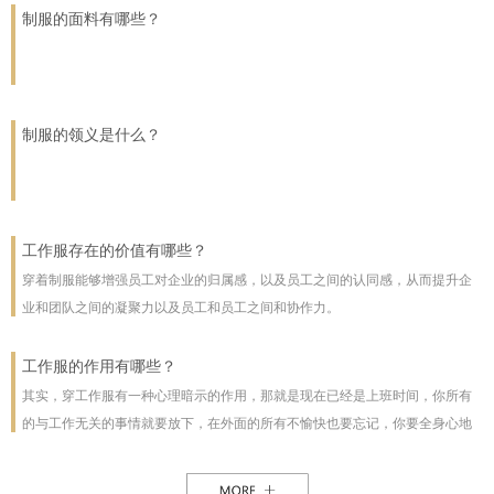
业的工作者打造既符合职业形象又彰显个性的工作服、办公人员工服以及高端
制服的面料有哪些？
技师服，同时，凭借敏锐的市场洞察力，公司还成功承接了淘宝、亚马逊等国
内外知名电商平台的批量订单，成为行业内的佼佼者。
制服的领义是什么？
工作服存在的价值有哪些？
穿着制服能够增强员工对企业的归属感，以及员工之间的认同感，从而提升企
业和团队之间的凝聚力以及员工和员工之间和协作力。
工作服的作用有哪些？
其实，穿工作服有一种心理暗示的作用，那就是现在已经是上班时间，你所有
的与工作无关的事情就要放下，在外面的所有不愉快也要忘记，你要全身心地
投入到工作中来