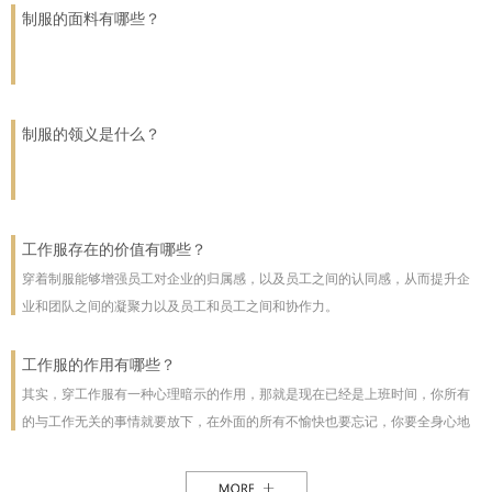
业的工作者打造既符合职业形象又彰显个性的工作服、办公人员工服以及高端
制服的面料有哪些？
技师服，同时，凭借敏锐的市场洞察力，公司还成功承接了淘宝、亚马逊等国
内外知名电商平台的批量订单，成为行业内的佼佼者。
制服的领义是什么？
工作服存在的价值有哪些？
穿着制服能够增强员工对企业的归属感，以及员工之间的认同感，从而提升企
业和团队之间的凝聚力以及员工和员工之间和协作力。
工作服的作用有哪些？
其实，穿工作服有一种心理暗示的作用，那就是现在已经是上班时间，你所有
的与工作无关的事情就要放下，在外面的所有不愉快也要忘记，你要全身心地
投入到工作中来