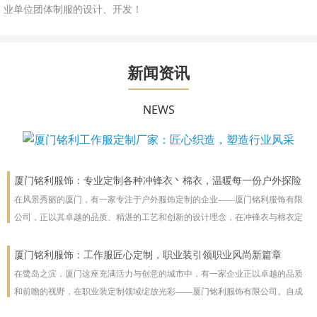
业单位团体制服的设计、开发！
新闻资讯
NEWS
厦门铭利服饰：专业定制各种冲锋衣丶棉衣，温暖每一份户外探险
在风景秀丽的厦门，有一家专注于户外服饰定制的企业——厦门铭利服饰有限
公司，正以其卓越的品质、精湛的工艺和创新的设计理念，在冲锋衣与棉衣定
制领域独树一帜，为户外爱好者及专业团队提供全方位的温暖守护。
厦门铭利服饰：工作服匠心定制，职业装引领职业风尚新篇章
在鹭岛之滨，厦门这座充满活力与创意的城市中，有一家企业正以卓越的品质
和前瞻的视野，在职业装定制领域绽放光彩——厦门铭利服饰有限公司。自成
立以来，铭利服饰始终秉承“匠心独运，品质为先”的企业理念，专注于为各行各